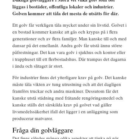
läggas i bostäder, offentliga lokaler och industrier.
Golven kommer att tåla det mesta de utsätts för där.
Ett golv får verkligen tåla mycket under sin livstid. Golvet i
en bostad kommer kanske att gås och krypas på i flera
generationer och av flera familjer. Man kanske till och med
dansar på det emellanåt. Andra golv får utstå ännu större
påfrestningar. Det kan vara golv i sjukhus och kontor eller
i trapphuset till ett flerbostadshus. Där trampas det dagarna
i ända och slitaget är stort.
För industrier finns det ytterligare krav på golv. Det kanske
måste tåla vikten av tung utrustning och att det dagligen
framförs truckar och andra maskiner. Dessutom får det
kanske utstå städning med frätande rengöringsmedel och
kanske ställs det särskilda krav på golvet vad gäller
livsmedelssäkerhet ifall det ligger i en anläggning som
producerar matvaror.
Fråga din golvläggare
Det finns således många olika aspekter att tänka på när