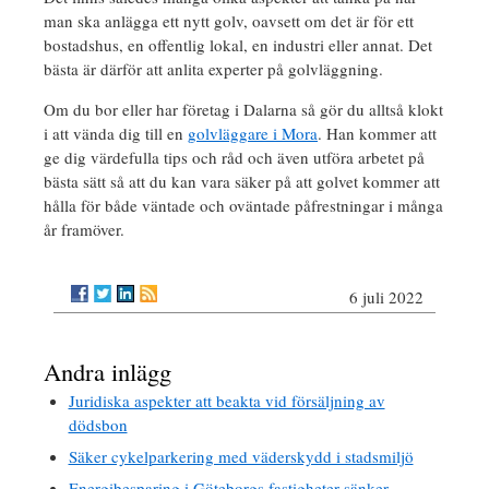
man ska anlägga ett nytt golv, oavsett om det är för ett
bostadshus, en offentlig lokal, en industri eller annat. Det
bästa är därför att anlita experter på golvläggning.
Om du bor eller har företag i Dalarna så gör du alltså klokt
i att vända dig till en
golvläggare i Mora
. Han kommer att
ge dig värdefulla tips och råd och även utföra arbetet på
bästa sätt så att du kan vara säker på att golvet kommer att
hålla för både väntade och oväntade påfrestningar i många
år framöver.
6 juli 2022
Andra inlägg
Juridiska aspekter att beakta vid försäljning av
dödsbon
Säker cykelparkering med väderskydd i stadsmiljö
Energibesparing i Göteborgs fastigheter sänker