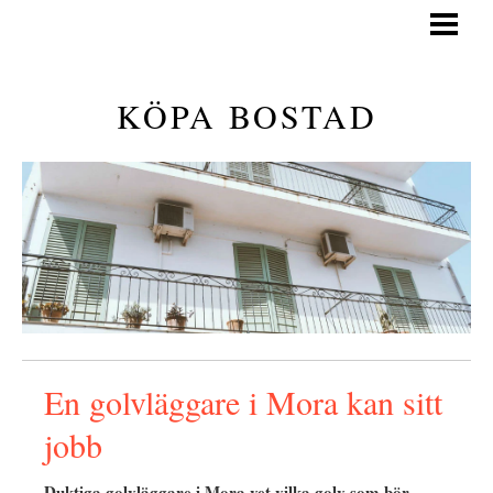
KÖPA BOSTAD
GÅ PÅ VISNING
KÖPA BOSTAD
GENERELLA TIPS
KÖPA BOSTAD GUIDE
BLOGG
En golvläggare i Mora kan sitt
jobb
Duktiga golvläggare i Mora vet vilka golv som bör