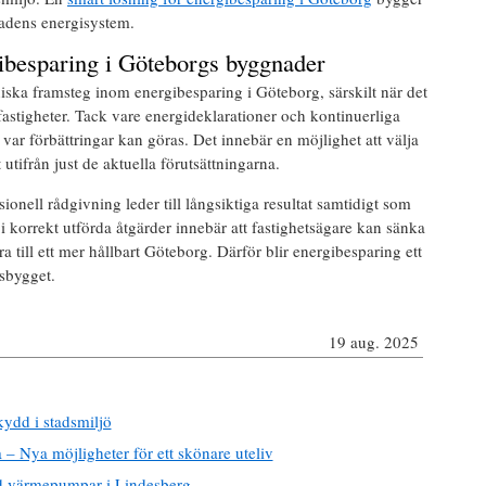
adens energisystem.
ibesparing i Göteborgs byggnader
kniska framsteg inom energibesparing i Göteborg, särskilt när det
 fastigheter. Tack vare energideklarationer och kontinuerliga
 var förbättringar kan göras. Det innebär en möjlighet att välja
 utifrån just de aktuella förutsättningarna.
ionell rådgivning leder till långsiktiga resultat samtidigt som
i korrekt utförda åtgärder innebär att fastighetsägare kan sänka
a till ett mer hållbart Göteborg. Därför blir energibesparing ett
lsbygget.
19 aug. 2025
ydd i stadsmiljö
 – Nya möjligheter för ett skönare uteliv
d värmepumpar i Lindesberg