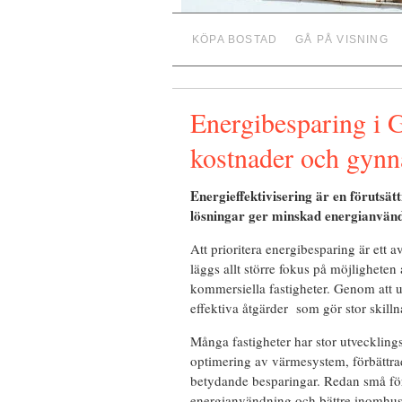
KÖPA BOSTAD
GÅ PÅ VISNING
Energibesparing i G
kostnader och gynn
Energieffektivisering är en förutsä
lösningar ger minskad energianvänd
Att prioritera energibesparing är ett 
läggs allt större fokus på möjlighete
kommersiella fastigheter. Genom att u
effektiva åtgärder som gör stor skilln
Många fastigheter har stor utvecklings
optimering av värmesystem, förbättrad
betydande besparingar. Redan små för
energianvändning och bättre inomhu