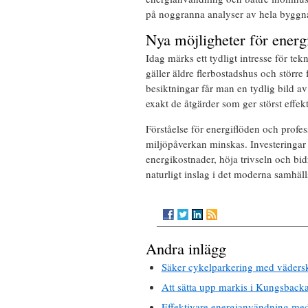
på noggranna analyser av hela byggn
Nya möjligheter för energ
Idag märks ett tydligt intresse för te
gäller äldre flerbostadshus och större
besiktningar får man en tydlig bild av
exakt de åtgärder som ger störst effekt
Förståelse för energiflöden och profess
miljöpåverkan minskas. Investeringar 
energikostnader, höja trivseln och bidr
naturligt inslag i det moderna samhäl
Andra inlägg
Säker cykelparkering med vädersk
Att sätta upp markis i Kungsbacka
Effektivare energianvändning me