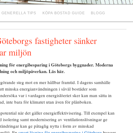
GENERELLA TIPS
KÖPA BOSTAD GUIDE
BLOGG
öteborgs fastigheter sänker
ar miljön
ttning för energibesparing i Göteborgs byggnader. Moderna
ning och miljöpåverkan. Läs här.
avgörande steg mot en mer hållbar framtid. I dagens samhälle
n att minska energianvändningen i såväl bostäder som
ndersöka var i vardagen energislöeriet sker kan man sätta in
ad, inte bara för klimatet utan även för plånboken.
potential när det gäller energieffektivisering. Till exempel kan
 isolering samt modernisering av ventilationslösningar ge
ändringar kan ge påtaglig nytta i form av minskad
smiljö. En
smart lösning för energibesparing i Göteborg
bygger