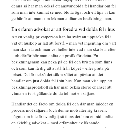
denna så har man också ett ansvar.dolda fel handlar om fel
som man inte kunnat se med blotta ögat och ett tips vi kan
ge här är att man som lekman anlitar en besiktningsman.
En erfaren advokat är att föredra vid dolda fel i hus
Att en vanlig privatperson kan ha svårt att upptäcka fel i
vid ett husköp är lätt att förstå – man vet ingenting om vart
man ska leta och man vet heller inte vad man ska leta efter
– oh därför bör man anlita ett proffs för detta. En
besiktningsman kan peka på de fel och bristen som finns
och som kan få dig att avstå från köpet – eller pruta på
priset. Det är också det säkra sättet att påvisa att det
handlar om just dolda fel i sitt hus. Kan man visa upp ett
besiktningsprotokoll så har man också större chanser att
vinna en tvist gällande dolda fel mot en säljare.
Handlar det de facto om dolda fel och där man inleder en
process mot säljaren (och denne motsätter sig kraven;
något som inte är ovanligt) så finns det bara ett råd: anlita
en skicklig advokat – med erfarenhet av liknande