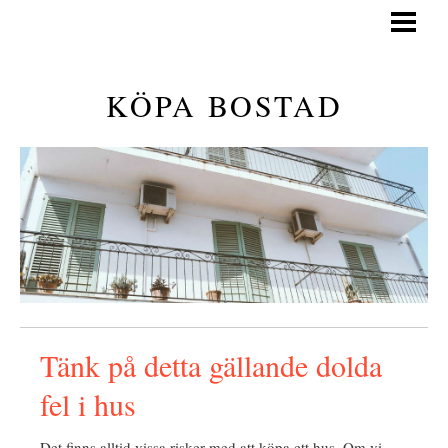
KÖPA BOSTAD
GÅ PÅ VISNING
KÖPA BOSTAD
GENERELLA TIPS
KÖPA BOSTAD GUIDE
BLOGG
Tänk på detta gällande dolda
fel i hus
Det finns alltid vissa risker med att köpa ett hus. Om vi