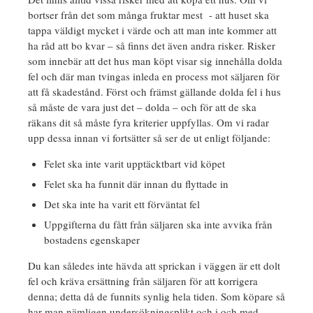
bortser från det som många fruktar mest - att huset ska
tappa väldigt mycket i värde och att man inte kommer att
ha råd att bo kvar – så finns det även andra risker. Risker
som innebär att det hus man köpt visar sig innehålla dolda
fel och där man tvingas inleda en process mot säljaren för
att få skadestånd. Först och främst gällande dolda fel i hus
så måste de vara just det – dolda – och för att de ska
räkans dit så måste fyra kriterier uppfyllas. Om vi radar
upp dessa innan vi fortsätter så ser de ut enligt följande:
Felet ska inte varit upptäcktbart vid köpet
Felet ska ha funnit där innan du flyttade in
Det ska inte ha varit ett förväntat fel
Uppgifterna du fått från säljaren ska inte avvika från
bostadens egenskaper
Du kan således inte hävda att sprickan i väggen är ett dolt
fel och kräva ersättning från säljaren för att korrigera
denna; detta då de funnits synlig hela tiden. Som köpare så
har man nämligen undersökningsplikt och i och med