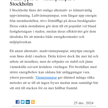
Stockholm
I Stockholm finns det otaliga alternativ av klimatvänlig
uppvärmning. Luftvärmepumpar, som fångar upp energin
från utomhusluften, trivs förträffligt på dessa breddgrader.
Deras enkla installation gör dem till ett populärt val bland
fastighetsägare i staden, medan deras effektivitet gör dem
idealiska för att minska både energikostnader och
miljöpåverkan.
Ett annat alternativ, markvärmepumpar, utnyttjar energin
som finns dold i marken. Detta kräver dock lite mer tid och
arbete att installera, men de erbjuder en stabil och jämn
värmekälla oavsett årstidens växlingar. För beställare med
större energibehov kan sådana här anläggningar vara
ytterst passande.
Värmepumpar
ger därmed många olika
metoder att se till att ingen fryser medan man samtidigt bär
sitt strå till stacken för en mer hållbar framtid.
25 dec. 2024