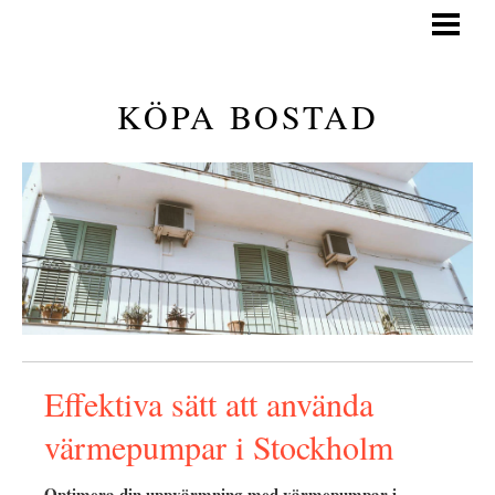
KÖPA BOSTAD
GÅ PÅ VISNING
KÖPA BOSTAD
GENERELLA TIPS
KÖPA BOSTAD GUIDE
BLOGG
Effektiva sätt att använda
värmepumpar i Stockholm
Optimera din uppvärmning med värmepumpar i