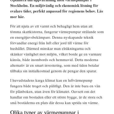
Stockholm. En miljövänlig och ekonomisk lösning för
svalare tider, perfekt anpassad för regionens behov. Läs
mer här.
För att njuta av ett varmt och behagligt hem utan att
tömma skattkistorna, fungerar värmepumpar strålande som
en energitjuvsbekämpare. Denna nyskapande teknik
förvandlar energi från luft eller jord till värme för
hushållet. Därmed minskar man elräkningarna och
skänker vänlighet mot miljön, vilket borde ge en varmare
känsla, både inombords och hemmavid. Detta moderna
alternativ är en smart investering, som med tiden betalar
tillbaka sin initialkostnad genom de pengar den sparar.
I huvudstadens karga klimat kan en luftvärmepump
fungera både troget och pålitligt. Den är inte bara en vän
för plånboken, utan även för klimatet. Oavsett om det
handlar om bostaden eller ett större bygge, är de stora och
små bostäderna en plats där dessa kan sprida sin värme.
Olika typer av värmepumpar i