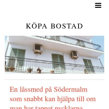
KÖPA BOSTAD
GÅ PÅ VISNING
KÖPA BOSTAD
GENERELLA TIPS
KÖPA BOSTAD GUIDE
BLOGG
En låssmed på Södermalm
som snabbt kan hjälpa till om
man har tappat nycklarna