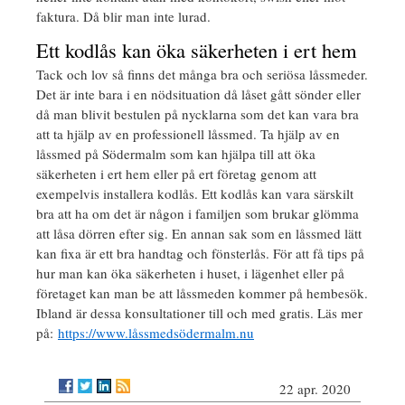
faktura. Då blir man inte lurad.
Ett kodlås kan öka säkerheten i ert hem
Tack och lov så finns det många bra och seriösa låssmeder.
Det är inte bara i en nödsituation då låset gått sönder eller
då man blivit bestulen på nycklarna som det kan vara bra
att ta hjälp av en professionell låssmed. Ta hjälp av en
låssmed på Södermalm som kan hjälpa till att öka
säkerheten i ert hem eller på ert företag genom att
exempelvis installera kodlås. Ett kodlås kan vara särskilt
bra att ha om det är någon i familjen som brukar glömma
att låsa dörren efter sig. En annan sak som en låssmed lätt
kan fixa är ett bra handtag och fönsterlås. För att få tips på
hur man kan öka säkerheten i huset, i lägenhet eller på
företaget kan man be att låssmeden kommer på hembesök.
Ibland är dessa konsultationer till och med gratis. Läs mer
på:
https://www.låssmedsödermalm.nu
22 apr. 2020