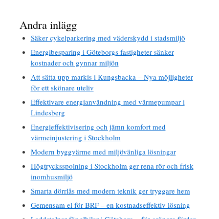
Andra inlägg
Säker cykelparkering med väderskydd i stadsmiljö
Energibesparing i Göteborgs fastigheter sänker
kostnader och gynnar miljön
Att sätta upp markis i Kungsbacka – Nya möjligheter
för ett skönare uteliv
Effektivare energianvändning med värmepumpar i
Lindesberg
Energieffektivisering och jämn komfort med
värmeinjustering i Stockholm
Modern byggvärme med miljövänliga lösningar
Högtrycksspolning i Stockholm ger rena rör och frisk
inomhusmiljö
Smarta dörrlås med modern teknik ger tryggare hem
Gemensam el för BRF – en kostnadseffektiv lösning
Laddstolpar för elbilar i Göteborg – för grönare färder