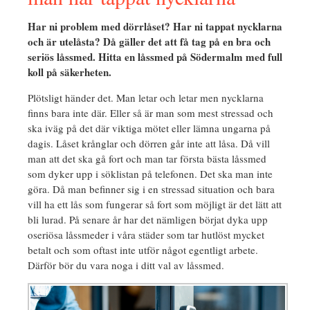
Har ni problem med dörrlåset? Har ni tappat nycklarna
och är utelåsta? Då gäller det att få tag på en bra och
seriös låssmed. Hitta en låssmed på Södermalm med full
koll på säkerheten.
Plötsligt händer det. Man letar och letar men nycklarna
finns bara inte där. Eller så är man som mest stressad och
ska iväg på det där viktiga mötet eller lämna ungarna på
dagis. Låset krånglar och dörren går inte att låsa. Då vill
man att det ska gå fort och man tar första bästa låssmed
som dyker upp i söklistan på telefonen. Det ska man inte
göra. Då man befinner sig i en stressad situation och bara
vill ha ett lås som fungerar så fort som möjligt är det lätt att
bli lurad. På senare år har det nämligen börjat dyka upp
oseriösa låssmeder i våra städer som tar hutlöst mycket
betalt och som oftast inte utför något egentligt arbete.
Därför bör du vara noga i ditt val av låssmed.