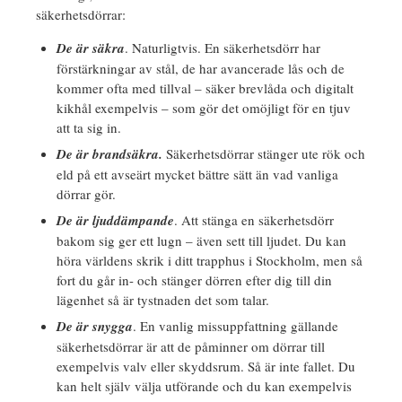
säkerhetsdörrar:
De är säkra
. Naturligtvis. En säkerhetsdörr har
förstärkningar av stål, de har avancerade lås och de
kommer ofta med tillval – säker brevlåda och digitalt
kikhål exempelvis – som gör det omöjligt för en tjuv
att ta sig in.
De är brandsäkra.
Säkerhetsdörrar stänger ute rök och
eld på ett avseärt mycket bättre sätt än vad vanliga
dörrar gör.
De är ljuddämpande
. Att stänga en säkerhetsdörr
bakom sig ger ett lugn – även sett till ljudet. Du kan
höra världens skrik i ditt trapphus i Stockholm, men så
fort du går in- och stänger dörren efter dig till din
lägenhet så är tystnaden det som talar.
De är snygga
. En vanlig missuppfattning gällande
säkerhetsdörrar är att de påminner om dörrar till
exempelvis valv eller skyddsrum. Så är inte fallet. Du
kan helt själv välja utförande och du kan exempelvis