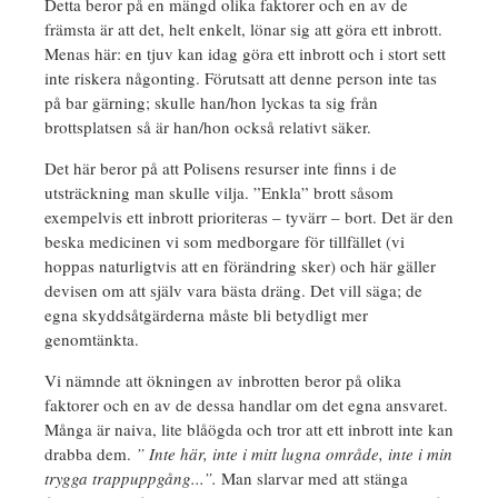
Detta beror på en mängd olika faktorer och en av de
främsta är att det, helt enkelt, lönar sig att göra ett inbrott.
Menas här: en tjuv kan idag göra ett inbrott och i stort sett
inte riskera någonting. Förutsatt att denne person inte tas
på bar gärning; skulle han/hon lyckas ta sig från
brottsplatsen så är han/hon också relativt säker.
Det här beror på att Polisens resurser inte finns i de
utsträckning man skulle vilja. ”Enkla” brott såsom
exempelvis ett inbrott prioriteras – tyvärr – bort. Det är den
beska medicinen vi som medborgare för tillfället (vi
hoppas naturligtvis att en förändring sker) och här gäller
devisen om att själv vara bästa dräng. Det vill säga; de
egna skyddsåtgärderna måste bli betydligt mer
genomtänkta.
Vi nämnde att ökningen av inbrotten beror på olika
faktorer och en av de dessa handlar om det egna ansvaret.
Många är naiva, lite blåögda och tror att ett inbrott inte kan
drabba dem.
” Inte här, inte i mitt lugna område, inte i min
trygga trappuppgång...”.
Man slarvar med att stänga