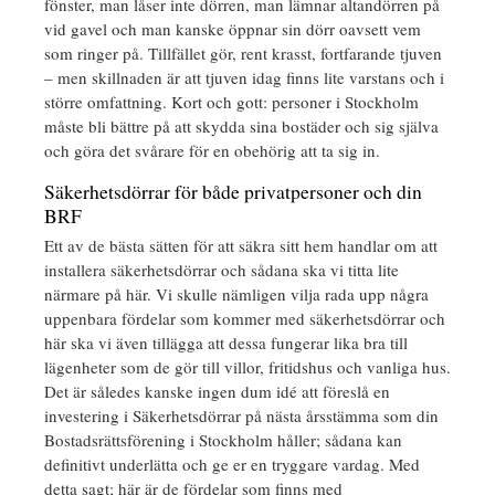
fönster, man låser inte dörren, man lämnar altandörren på
vid gavel och man kanske öppnar sin dörr oavsett vem
som ringer på. Tillfället gör, rent krasst, fortfarande tjuven
– men skillnaden är att tjuven idag finns lite varstans och i
större omfattning. Kort och gott: personer i Stockholm
måste bli bättre på att skydda sina bostäder och sig själva
och göra det svårare för en obehörig att ta sig in.
Säkerhetsdörrar för både privatpersoner och din
BRF
Ett av de bästa sätten för att säkra sitt hem handlar om att
installera säkerhetsdörrar och sådana ska vi titta lite
närmare på här. Vi skulle nämligen vilja rada upp några
uppenbara fördelar som kommer med säkerhetsdörrar och
här ska vi även tillägga att dessa fungerar lika bra till
lägenheter som de gör till villor, fritidshus och vanliga hus.
Det är således kanske ingen dum idé att föreslå en
investering i Säkerhetsdörrar på nästa årsstämma som din
Bostadsrättsförening i Stockholm håller; sådana kan
definitivt underlätta och ge er en tryggare vardag. Med
detta sagt; här är de fördelar som finns med