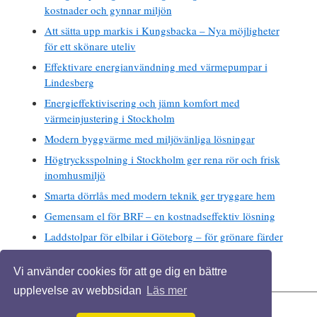
kostnader och gynnar miljön
Att sätta upp markis i Kungsbacka – Nya möjligheter
för ett skönare uteliv
Effektivare energianvändning med värmepumpar i
Lindesberg
Energieffektivisering och jämn komfort med
värmeinjustering i Stockholm
Modern byggvärme med miljövänliga lösningar
Högtrycksspolning i Stockholm ger rena rör och frisk
inomhusmiljö
Smarta dörrlås med modern teknik ger tryggare hem
Gemensam el för BRF – en kostnadseffektiv lösning
Laddstolpar för elbilar i Göteborg – för grönare färder
Vi använder cookies för att ge dig en bättre
upplevelse av webbsidan
Läs mer
KÖPA BOSTAD