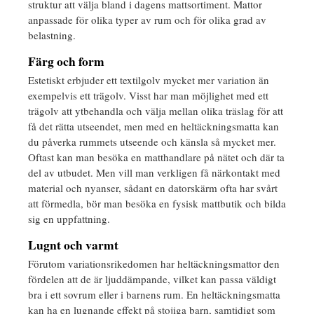
struktur att välja bland i dagens mattsortiment. Mattor
anpassade för olika typer av rum och för olika grad av
belastning.
Färg och form
Estetiskt erbjuder ett textilgolv mycket mer variation än
exempelvis ett trägolv. Visst har man möjlighet med ett
trägolv att ytbehandla och välja mellan olika träslag för att
få det rätta utseendet, men med en heltäckningsmatta kan
du påverka rummets utseende och känsla så mycket mer.
Oftast kan man besöka en matthandlare på nätet och där ta
del av utbudet. Men vill man verkligen få närkontakt med
material och nyanser, sådant en datorskärm ofta har svårt
att förmedla, bör man besöka en fysisk mattbutik och bilda
sig en uppfattning.
Lugnt och varmt
Förutom variationsrikedomen har heltäckningsmattor den
fördelen att de är ljuddämpande, vilket kan passa väldigt
bra i ett sovrum eller i barnens rum. En heltäckningsmatta
kan ha en lugnande effekt på stojiga barn, samtidigt som