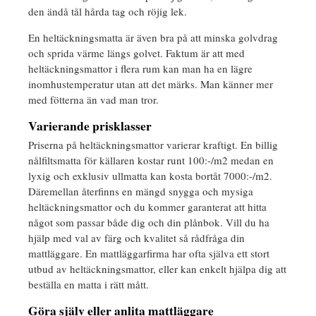
den ändå tål hårda tag och röjig lek.
En heltäckningsmatta är även bra på att minska golvdrag
och sprida värme längs golvet. Faktum är att med
heltäckningsmattor i flera rum kan man ha en lägre
inomhustemperatur utan att det märks. Man känner mer
med fötterna än vad man tror.
Varierande prisklasser
Priserna på heltäckningsmattor varierar kraftigt. En billig
nålfiltsmatta för källaren kostar runt 100:-/m2 medan en
lyxig och exklusiv ullmatta kan kosta bortåt 7000:-/m2.
Däremellan återfinns en mängd snygga och mysiga
heltäckningsmattor och du kommer garanterat att hitta
något som passar både dig och din plånbok. Vill du ha
hjälp med val av färg och kvalitet så rådfråga din
mattläggare. En mattläggarfirma har ofta själva ett stort
utbud av heltäckningsmattor, eller kan enkelt hjälpa dig att
beställa en matta i rätt mått.
Göra själv eller anlita mattläggare