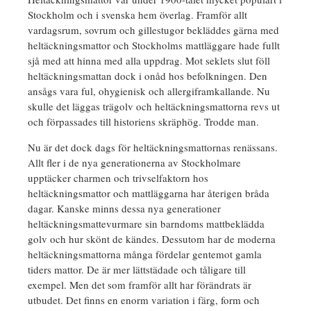
Stockholm och i svenska hem överlag. Framför allt
vardagsrum, sovrum och gillestugor bekläddes gärna med
heltäckningsmattor och Stockholms mattläggare hade fullt
sjå med att hinna med alla uppdrag. Mot seklets slut föll
heltäckningsmattan dock i onåd hos befolkningen. Den
ansågs vara ful, ohygienisk och allergiframkallande. Nu
skulle det läggas trägolv och heltäckningsmattorna revs ut
och förpassades till historiens skräphög. Trodde man.
Nu är det dock dags för heltäckningsmattornas renässans.
Allt fler i de nya generationerna av Stockholmare
upptäcker charmen och trivselfaktorn hos
heltäckningsmattor och mattläggarna har återigen bråda
dagar. Kanske minns dessa nya generationer
heltäckningsmattevurmare sin barndoms mattbeklädda
golv och hur skönt de kändes. Dessutom har de moderna
heltäckningsmattorna många fördelar gentemot gamla
tiders mattor. De är mer lättstädade och tåligare till
exempel. Men det som framför allt har förändrats är
utbudet. Det finns en enorm variation i färg, form och