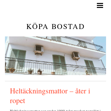
KÖPA BOSTAD
GÅ PÅ VISNING
KÖPA BOSTAD
GENERELLA TIPS
KÖPA BOSTAD GUIDE
BLOGG
Heltäckningsmattor – åter i
ropet
Heltäckningsmattor var under 1900-talet mycket populärt i