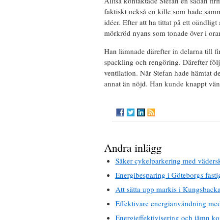
Alltså kontaktade Stefan en sådan fi
faktiskt också en kille som hade sam
idéer. Efter att ha tittat på ett oändl
mörkröd nyans som tonade över i ora
Han lämnade därefter in delarna till fi
spackling och rengöring. Därefter följ
ventilation. När Stefan hade hämtat 
annat än nöjd. Han kunde knappt vänta 
Andra inlägg
Säker cykelparkering med vädersk
Energibesparing i Göteborgs fasti
Att sätta upp markis i Kungsbacka
Effektivare energianvändning me
Energieffektivisering och jämn k