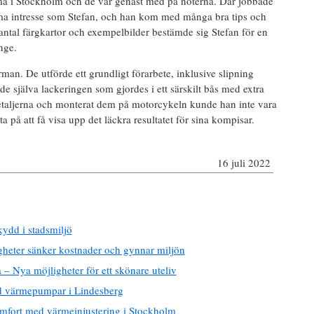
rma i Stockholm och de var genast med på noterna. Där jobbade
ma intresse som Stefan, och han kom med många bra tips och
igt antal färgkartor och exempelbilder bestämde sig Stefan för en
nge.
rman. De utförde ett grundligt förarbete, inklusive slipning
de själva lackeringen som gjordes i ett särskilt bås med extra
detaljerna och monterat dem på motorcykeln kunde han inte vara
på att få visa upp det läckra resultatet för sina kompisar.
16 juli 2022
ydd i stadsmiljö
gheter sänker kostnader och gynnar miljön
 – Nya möjligheter för ett skönare uteliv
d värmepumpar i Lindesberg
omfort med värmeinjustering i Stockholm