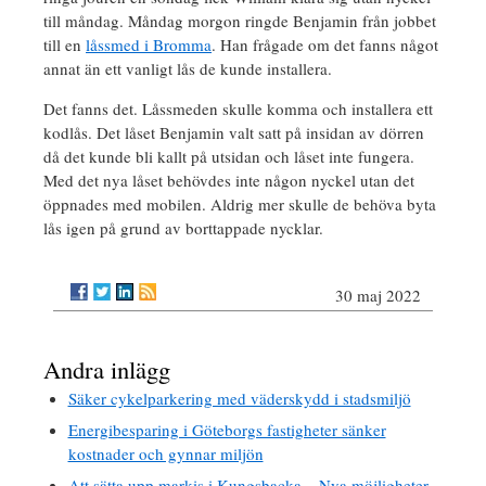
till måndag. Måndag morgon ringde Benjamin från jobbet
till en
låssmed i Bromma
. Han frågade om det fanns något
annat än ett vanligt lås de kunde installera.
Det fanns det. Låssmeden skulle komma och installera ett
kodlås. Det låset Benjamin valt satt på insidan av dörren
då det kunde bli kallt på utsidan och låset inte fungera.
Med det nya låset behövdes inte någon nyckel utan det
öppnades med mobilen. Aldrig mer skulle de behöva byta
lås igen på grund av borttappade nycklar.
30 maj 2022
Andra inlägg
Säker cykelparkering med väderskydd i stadsmiljö
Energibesparing i Göteborgs fastigheter sänker
kostnader och gynnar miljön
Att sätta upp markis i Kungsbacka – Nya möjligheter