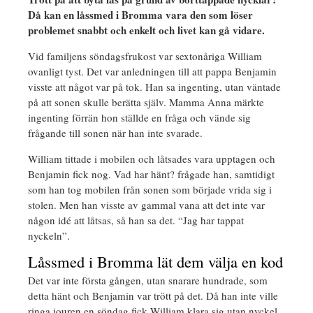
Då kan en låssmed i Bromma vara den som löser
problemet snabbt och enkelt och livet kan gå vidare.
Vid familjens söndagsfrukost var sextonåriga William
ovanligt tyst. Det var anledningen till att pappa Benjamin
visste att något var på tok. Han sa ingenting, utan väntade
på att sonen skulle berätta själv. Mamma Anna märkte
ingenting förrän hon ställde en fråga och vände sig
frågande till sonen när han inte svarade.
William tittade i mobilen och låtsades vara upptagen och
Benjamin fick nog. Vad har hänt? frågade han, samtidigt
som han tog mobilen från sonen som började vrida sig i
stolen. Men han visste av gammal vana att det inte var
någon idé att låtsas, så han sa det. “Jag har tappat
nyckeln”.
Låssmed i Bromma lät dem välja en kod
Det var inte första gången, utan snarare hundrade, som
detta hänt och Benjamin var trött på det. Då han inte ville
ringa jouren en söndag fick William klara sig utan nyckel