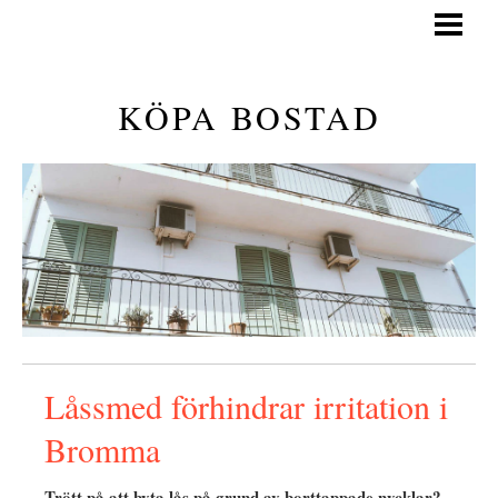
KÖPA BOSTAD
GÅ PÅ VISNING
KÖPA BOSTAD
GENERELLA TIPS
KÖPA BOSTAD GUIDE
BLOGG
Låssmed förhindrar irritation i
Bromma
Trött på att byta lås på grund av borttappade nycklar?