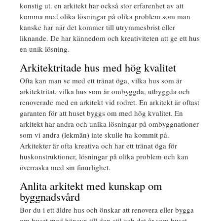
konstig ut. en arkitekt har också stor erfarenhet av att
komma med olika lösningar på olika problem som man
kanske har när det kommer till utrymmesbrist eller
liknande. De har kännedom och kreativiteten att ge ett hus
en unik lösning.
Arkitektritade hus med hög kvalitet
Ofta kan man se med ett tränat öga, vilka hus som är
arkitektritat, vilka hus som är ombyggda, utbyggda och
renoverade med en arkitekt vid rodret. En arkitekt är oftast
garanten för att huset byggs om med hög kvalitet. En
arkitekt har andra och unika lösningar på ombyggnationer
som vi andra (lekmän) inte skulle ha kommit på.
Arkitekter är ofta kreativa och har ett tränat öga för
huskonstruktioner, lösningar på olika problem och kan
överraska med sin finurlighet.
Anlita arkitekt med kunskap om
byggnadsvård
Bor du i ett äldre hus och önskar att renovera eller bygga
om huset med hänsyn till den stil och det år som huset