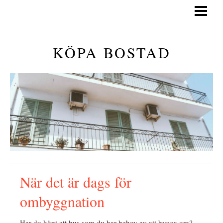
KÖPA BOSTAD
GÅ PÅ VISNING
KÖPA BOSTAD
GENERELLA TIPS
KÖPA BOSTAD GUIDE
BLOGG
När det är dags för
ombyggnation
Har du köpt ett hus som du har behov av att bygga om?