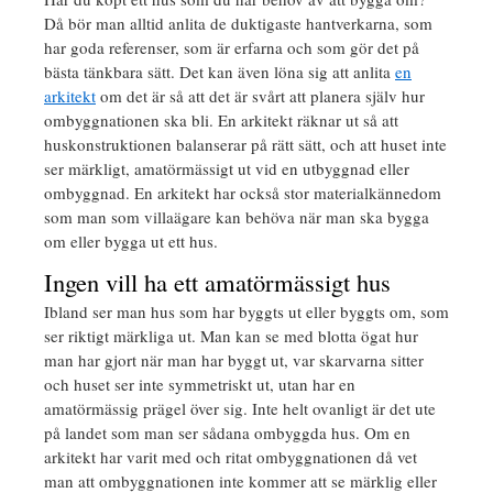
Då bör man alltid anlita de duktigaste hantverkarna, som
har goda referenser, som är erfarna och som gör det på
bästa tänkbara sätt. Det kan även löna sig att anlita
en
arkitekt
om det är så att det är svårt att planera själv hur
ombyggnationen ska bli. En arkitekt räknar ut så att
huskonstruktionen balanserar på rätt sätt, och att huset inte
ser märkligt, amatörmässigt ut vid en utbyggnad eller
ombyggnad. En arkitekt har också stor materialkännedom
som man som villaägare kan behöva när man ska bygga
om eller bygga ut ett hus.
Ingen vill ha ett amatörmässigt hus
Ibland ser man hus som har byggts ut eller byggts om, som
ser riktigt märkliga ut. Man kan se med blotta ögat hur
man har gjort när man har byggt ut, var skarvarna sitter
och huset ser inte symmetriskt ut, utan har en
amatörmässig prägel över sig. Inte helt ovanligt är det ute
på landet som man ser sådana ombyggda hus. Om en
arkitekt har varit med och ritat ombyggnationen då vet
man att ombyggnationen inte kommer att se märklig eller