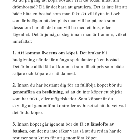
drömbostad? Då är det bara att gratulera. Det är inte lätt att
både hitta en bostad som man faktiskt vill flytta in i och
som är belägen på den plats man vill bo på, och som
dessutom har allt det man vill ha med ett hus, eller
lägenhet. Det är ju några steg innan man är framme, vilket
innefattar:
1. Att komma överens om köpet.
Det brukar bli
budgivning när det är många spekulanter på en bostad.
Det är inte alltid lätt att komma fram till ett pris som både
säljare och köpare är nöjda med.
2.
Innan du har bestämt dig för att fullfölja köpet bör du
genomföra en besiktning
, så att du inte köper ett objekt
som har fukt-, eller mögelskador. Som köpare är du
skyldig att genomföra kontroller av huset så att du vet vad
det är du köper.
3.
lånelöfte av
Innan köpet går igenom bör du få ett
banken
, om det nu inte råkar vara så att du redan har de
resurser som krävs för att genomföra köpet.