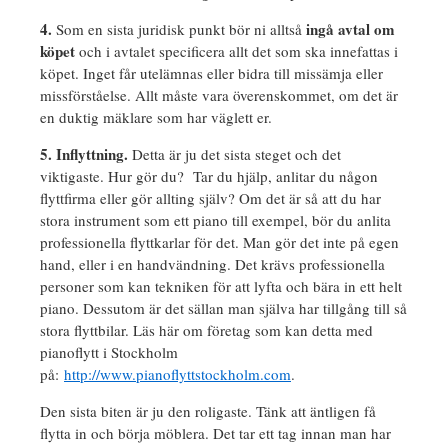
4.
ingå avtal om
Som en sista juridisk punkt bör ni alltså
köpet
och i avtalet specificera allt det som ska innefattas i
köpet. Inget får utelämnas eller bidra till missämja eller
missförståelse. Allt måste vara överenskommet, om det är
en duktig mäklare som har väglett er.
5. Inflyttning.
Detta är ju det sista steget och det
viktigaste. Hur gör du? Tar du hjälp, anlitar du någon
flyttfirma eller gör allting själv? Om det är så att du har
stora instrument som ett piano till exempel, bör du anlita
professionella flyttkarlar för det. Man gör det inte på egen
hand, eller i en handvändning. Det krävs professionella
personer som kan tekniken för att lyfta och bära in ett helt
piano. Dessutom är det sällan man själva har tillgång till så
stora flyttbilar. Läs här om företag som kan detta med
pianoflytt i Stockholm
på:
http://www.pianoflyttstockholm.com
.
Den sista biten är ju den roligaste. Tänk att äntligen få
flytta in och börja möblera. Det tar ett tag innan man har