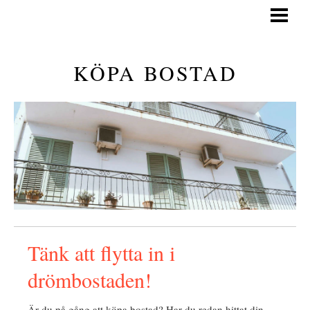
KÖPA BOSTAD
GÅ PÅ VISNING
KÖPA BOSTAD
GENERELLA TIPS
KÖPA BOSTAD GUIDE
BLOGG
Tänk att flytta in i
drömbostaden!
Är du på gång att köpa bostad? Har du redan hittat din